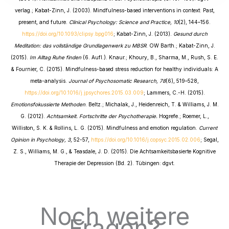
verlag.; Kabat-Zinn, J. (2003). Mindfulness-based interventions in context: Past,
present, and future.
Clinical Psychology: Science and Practice, 10
(2), 144–156.
https://doi.org/10.1093/clipsy.bpg016
; Kabat-Zinn, J. (2013).
Gesund durch
Meditation: das vollständige Grundlagenwerk zu MBSR
. OW Barth.; Kabat-Zinn, J.
(2015).
Im Alltag Ruhe finden
(6. Aufl.). Knaur.; Khoury, B., Sharma, M., Rush, S. E.
& Fournier, C. (2015). Mindfulness-based stress reduction for healthy individuals: A
meta-analysis.
Journal of Psychosomatic Research, 78
(6), 519–528,
https://doi.org/10.1016/j.jpsychores.2015.03.009
; Lammers, C.-H. (2015).
Emotionsfokussierte Methoden
. Beltz.; Michalak, J., Heidenreich, T. & Williams, J. M.
G. (2012).
Achtsamkeit. Fortschritte der Psychotherapie.
Hogrefe.; Roemer, L.,
Williston, S. K. & Rollins, L. G. (2015). Mindfulness and emotion regulation.
Current
Opinion in Psychology, 3
, 52-57,
https://doi.org/10.1016/j.copsyc.2015.02.006
; Segal,
Z. S., Williams, M. G., & Teasdale, J. D. (2015). Die Achtsamkeitsbasierte Kognitive
Therapie der Depression (Bd. 2). Tübingen: dgvt.
Noch weitere
Fragen?