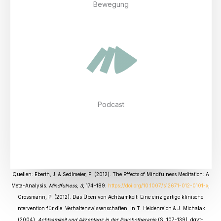
Bewegung
Podcast
Quellen: Eberth, J. & Sedlmeier, P. (2012). The Effects of Mindfulness Meditation: A
Meta-Analysis.
Mindfulness, 3
, 174–189.
https://doi.org/10.1007/s12671-012-0101-x
;
Grossmann, P. (2012). Das Üben von Achtsamkeit: Eine einzigartige klinische
Intervention für die Verhaltenswissenschaften. In T. Heidenreich & J. Michalak
(2004).
Achtsamkeit und Akzeptanz in der Psychotherapie
(S. 107-139). dgvt-