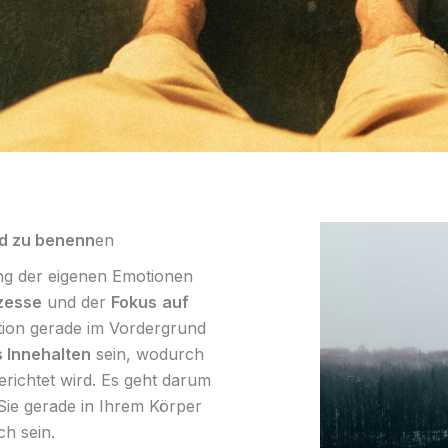
d zu benenn
en
ng der eigenen Emotionen
zesse
und der
Fokus
auf
ion gerade im Vordergrund
 Innehalten
sein, wodurch
richtet wird. Es geht darum
e gerade in Ihrem Körper
ch sein.