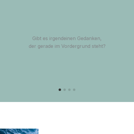
Gibt es irgendeinen Gedanken,
der gerade im Vordergrund steht?