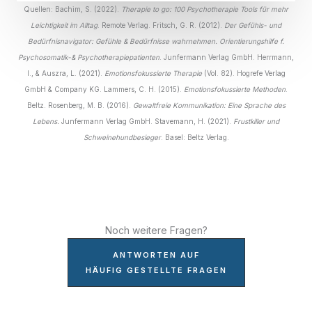
Quellen: Bachim, S. (2022).
Therapie to go: 100 Psychotherapie Tools für mehr
Leichtigkeit im Alltag
. Remote Verlag. Fritsch, G. R. (2012).
Der Gefühls- und
Bedürfnisnavigator: Gefühle & Bedürfnisse
wahrnehmen. Orientierungshilfe f.
Psychosomatik-& Psychotherapiepatienten
. Junfermann Verlag GmbH. Herrmann,
I., & Auszra, L. (2021).
Emotionsfokussierte Therapie
(Vol. 82). Hogrefe Verlag
GmbH & Company KG. Lammers, C. H. (2015).
Emotionsfokussierte Methoden
.
Beltz. Rosenberg, M. B. (2016).
Gewaltfreie Kommunikation: Eine Sprache des
Lebens.
Junfermann Verlag GmbH. Stavemann, H. (2021).
Frustkiller und
Schweinehundbesieger
. Basel: Beltz Verlag.
Noch weitere Fragen?
ANTWORTEN AUF
HÄUFIG GESTELLTE FRAGEN