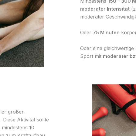
Mindestens
150 – 300 
moderater Intensität
(z
moderater Geschwindigk
Oder
75 Minuten
körperl
Oder eine gleichwertige
Sport mit
moderater bzw
ller großen
iese Aktivität sollte
s mindestens 10
en zum Kraftaufbau